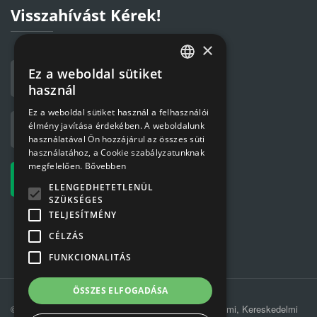
Visszahívást Kérek!
×
Ez a weboldal sütiket
HUNGARIAN
használ
ENGLISH
Ez a weboldal sütiket használ a felhasználói
élmény javítása érdekében. A weboldalunk
használatával Ön hozzájárul az összes süti
használatához, a Cookie szabályzatunknak
megfelelően.
Bővebben
ELENGEDHETETLENÜL
SZÜKSÉGES
TELJESÍTMÉNY
CÉLZÁS
FUNKCIONALITÁS
ÖSSZES ELFOGADÁSA
© 2019 MÁV-REC Hulladékkezelési, Környezetvédelmi, Kereskedelmi