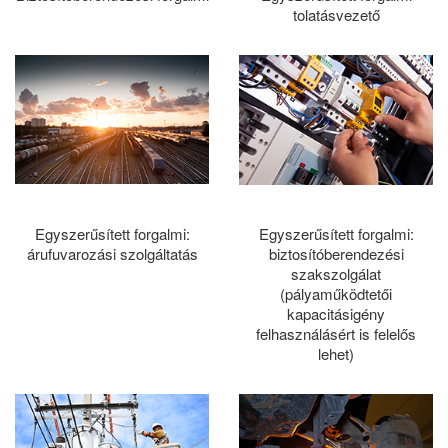
tolatásvezető
Egyszerűsített forgalmi:
Egyszerűsített forgalmi:
árufuvarozási szolgáltatás
biztosítóberendezési
szakszolgálat
(pályaműködtetői
kapacitásigény
felhasználásért is felelős
lehet)