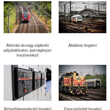
Állomási és/vagy sajátcélú
Általános forgalmi
pályahálózaton, iparvágányon
kocsirendező
Biztosítóberendezési forgalmi
Egyszerűsített forgalmi