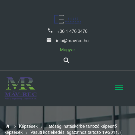
+36 1 476 3476
info@mavrec.hu
Magyar
>
Képzések
>
Hatósági hatáskörbe tartozó képesítő
képzések
>
Vasúti közlekedési ágazathoz tartozó 19/2011. (