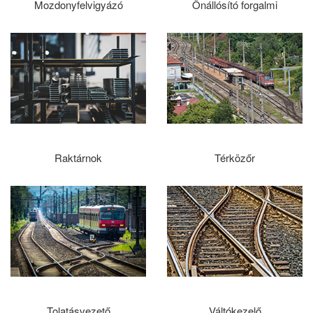
Mozdonyfelvigyázó
Önállósító forgalmi
Raktárnok
Térközőr
Tolatásvezető
Váltókezelő