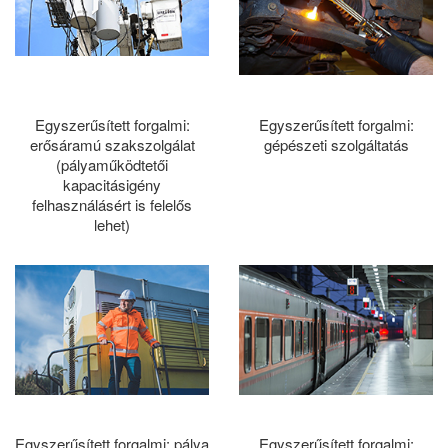
Egyszerűsített forgalmi:
Egyszerűsített forgalmi:
erősáramú szakszolgálat
gépészeti szolgáltatás
(pályaműködtetői
kapacitásigény
felhasználásért is felelős
lehet)
Egyszerűsített forgalmi: pálya
Egyszerűsített forgalmi: