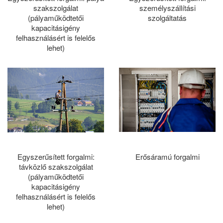
szakszolgálat
személyszállítási
(pályaműködtetői
szolgáltatás
kapacitásigény
felhasználásért is felelős
lehet)
Egyszerűsített forgalmi:
Erősáramú forgalmi
távközlő szakszolgálat
(pályaműködtetői
kapacitásigény
felhasználásért is felelős
lehet)