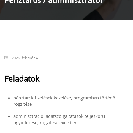
Pénztáros / adminisztrátor
2026. február 4.
Feladatok
pénztár; kifizetések kezelése, programban történő
rögzítése
adminisztráció, adatszolgáltatások teljeskörű
ügyintézése, rögzítése excelben