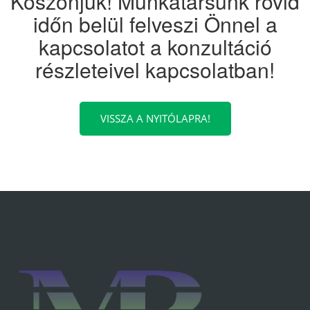
Köszönjük! Munkatársunk rövid
időn belül felveszi Önnel a
kapcsolatot a konzultáció
részleteivel kapcsolatban!
VISSZA A NYITÓLAPRA!