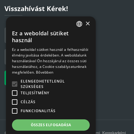
Visszahívást Kérek!
×
Ez a weboldal sütiket
HUNGARIAN
használ
ENGLISH
Ez a weboldal sütiket használ a felhasználói
élmény javítása érdekében. A weboldalunk
használatával Ön hozzájárul az összes süti
használatához, a Cookie szabályzatunknak
megfelelően.
Bővebben
ELENGEDHETETLENÜL
SZÜKSÉGES
TELJESÍTMÉNY
CÉLZÁS
FUNKCIONALITÁS
ÖSSZES ELFOGADÁSA
© 2019 MÁV-REC Hulladékkezelési, Környezetvédelmi, Kereskedelmi