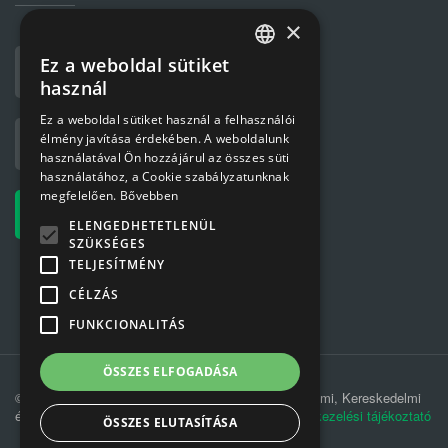
×
Ez a weboldal sütiket
HUNGARIAN
használ
ENGLISH
Ez a weboldal sütiket használ a felhasználói
élmény javítása érdekében. A weboldalunk
használatával Ön hozzájárul az összes süti
használatához, a Cookie szabályzatunknak
megfelelően.
Bővebben
ELENGEDHETETLENÜL
SZÜKSÉGES
TELJESÍTMÉNY
CÉLZÁS
FUNKCIONALITÁS
ÖSSZES ELFOGADÁSA
© 2019 MÁV-REC Hulladékkezelési, Környezetvédelmi, Kereskedelmi
és Szolgáltató Kft. |
Adatkezelési tájékoztató
|
Adatkezelési tájékoztató
ÖSSZES ELUTASÍTÁSA