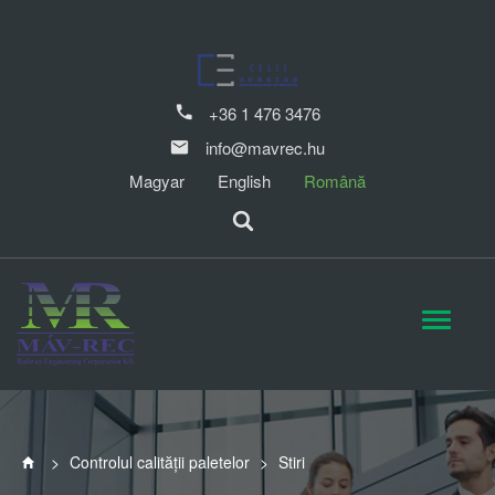
+36 1 476 3476
info@mavrec.hu
Magyar
English
Română
>
Controlul calității paletelor
>
Stiri