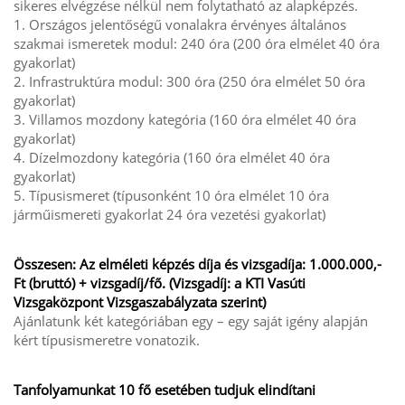
sikeres elvégzése nélkül nem folytatható az alapképzés.
1. Országos jelentőségű vonalakra érvényes általános
szakmai ismeretek modul: 240 óra (200 óra elmélet 40 óra
gyakorlat)
2. Infrastruktúra modul: 300 óra (250 óra elmélet 50 óra
gyakorlat)
3. Villamos mozdony kategória (160 óra elmélet 40 óra
gyakorlat)
4. Dízelmozdony kategória (160 óra elmélet 40 óra
gyakorlat)
5. Típusismeret (típusonként 10 óra elmélet 10 óra
járműismereti gyakorlat 24 óra vezetési gyakorlat)
Összesen: Az elméleti képzés díja és vizsgadíja: 1.000.000,-
Ft (bruttó) + vizsgadíj/fő. (Vizsgadíj: a KTI Vasúti
Vizsgaközpont Vizsgaszabályzata szerint)
Ajánlatunk két kategóriában egy – egy saját igény alapján
kért típusismeretre vonatozik.
Tanfolyamunkat 10 fő esetében tudjuk elindítani