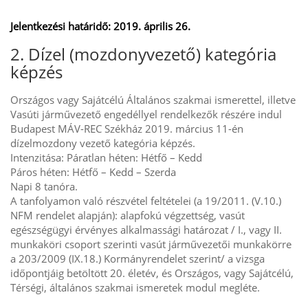
Jelentkezési határidő: 2019. április 26.
2. Dízel (mozdonyvezető) kategória
képzés
Országos vagy Sajátcélú Általános szakmai ismerettel, illetve
Vasúti járművezető engedéllyel rendelkezők részére indul
Budapest MÁV-REC Székház 2019. március 11-én
dízelmozdony vezető kategória képzés.
Intenzitása: Páratlan héten: Hétfő – Kedd
Páros héten: Hétfő – Kedd – Szerda
Napi 8 tanóra.
A tanfolyamon való részvétel feltételei (a 19/2011. (V.10.)
NFM rendelet alapján): alapfokú végzettség, vasút
egészségügyi érvényes alkalmassági határozat / I., vagy II.
munkaköri csoport szerinti vasút járművezetői munkakörre
a 203/2009 (IX.18.) Kormányrendelet szerint/ a vizsga
időpontjáig betöltött 20. életév, és Országos, vagy Sajátcélú,
Térségi, általános szakmai ismeretek modul megléte.