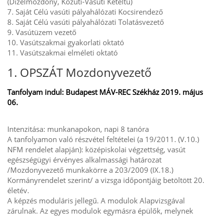
(Dízelmozdony, Közúti-Vasúti Kétéltű)
7. Saját Célú vasúti pályahálózati Kocsirendező
8. Saját Célú vasúti pályahálózati Tolatásvezető
9. Vasútüzem vezető
10. Vasútszakmai gyakorlati oktató
11. Vasútszakmai elméleti oktató
1. OPSZÁT Mozdonyvezető
Tanfolyam indul: Budapest MÁV-REC Székház 2019. május
06.
Intenzitása: munkanapokon, napi 8 tanóra
A tanfolyamon való részvétel feltételei (a 19/2011. (V.10.)
NFM rendelet alapján): középiskolai végzettség, vasút
egészségügyi érvényes alkalmassági határozat
/Mozdonyvezető munkakörre a 203/2009 (IX.18.)
Kormányrendelet szerint/ a vizsga időpontjáig betöltött 20.
életév.
A képzés moduláris jellegű. A modulok Alapvizsgával
zárulnak. Az egyes modulok egymásra épülők, melynek