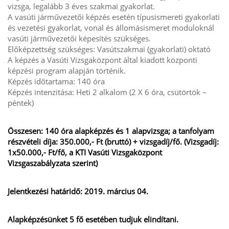
vizsga, legalább 3 éves szakmai gyakorlat.
A vasúti járművezetői képzés esetén típusismereti gyakorlati
és vezetési gyakorlat, vonal és állomásismeret moduloknál
vasúti járművezetői képesítés szükséges.
Előképzettség szükséges: Vasútszakmai (gyakorlati) oktató
A képzés a Vasúti Vizsgaközpont által kiadott központi
képzési program alapján történik.
Képzés időtartama: 140 óra
Képzés intenzitása: Heti 2 alkalom (2 X 6 óra, csütörtök –
péntek)
Összesen: 140 óra alapképzés és 1 alapvizsga; a tanfolyam
részvételi díja: 350.000,- Ft (bruttó) + vizsgadíj/fő. (Vizsgadíj:
1x50.000,- Ft/fő, a KTI Vasúti Vizsgaközpont
Vizsgaszabályzata szerint)
Jelentkezési határidő: 2019. március 04.
Alapképzésünket 5 fő esetében tudjuk elindítani.