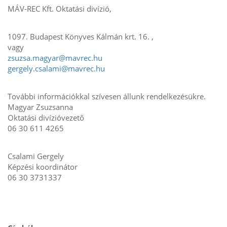
MÁV-REC Kft. Oktatási divízió,
1097. Budapest Könyves Kálmán krt. 16. ,
vagy
zsuzsa.magyar@mavrec.hu
gergely.csalami@mavrec.hu
További információkkal szívesen állunk rendelkezésükre.
Magyar Zsuzsanna
Oktatási divízióvezető
06 30 611 4265
Csalami Gergely
Képzési koordinátor
06 30 3731337