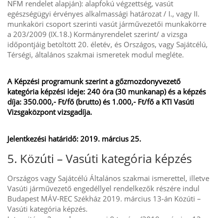
NFM rendelet alapján): alapfokú végzettség, vasút
egészségügyi érvényes alkalmassági határozat / I., vagy II.
munkaköri csoport szerinti vasút járművezetői munkakörre
a 203/2009 (IX.18.) Kormányrendelet szerint/ a vizsga
időpontjáig betöltött 20. életév, és Országos, vagy Sajátcélú,
Térségi, általános szakmai ismeretek modul megléte.
A Képzési programunk szerint a gőzmozdonyvezető
kategória képzési ideje: 240 óra (30 munkanap) és a képzés
díja: 350.000,- Ft/fő (brutto) és 1.000,- Ft/fő a KTI Vasúti
Vizsgaközpont vizsgadíja.
Jelentkezési határidő: 2019. március 25.
5. Közúti – Vasúti kategória képzés
Országos vagy Sajátcélú Általános szakmai ismerettel, illetve
Vasúti járművezető engedéllyel rendelkezők részére indul
Budapest MÁV-REC Székház 2019. március 13-án Közúti –
Vasúti kategória képzés.