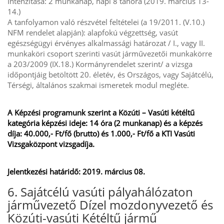
Intenzitása: 2 munkanap, napi 8 tanóra (2019. március 13-
14.)
A tanfolyamon való részvétel feltételei (a 19/2011. (V.10.)
NFM rendelet alapján): alapfokú végzettség, vasút
egészségügyi érvényes alkalmassági határozat / I., vagy II.
munkaköri csoport szerinti vasút járművezetői munkakörre
a 203/2009 (IX.18.) Kormányrendelet szerint/ a vizsga
időpontjáig betöltött 20. életév, és Országos, vagy Sajátcélú,
Térségi, általános szakmai ismeretek modul megléte.
A Képzési programunk szerint a Közúti – Vasúti kétéltű
kategória képzési ideje: 14 óra (2 munkanap) és a képzés
díja: 40.000,- Ft/fő (brutto) és 1.000,- Ft/fő a KTI Vasúti
Vizsgaközpont vizsgadíja.
Jelentkezési határidő: 2019. március 08.
6. Sajátcélú vasúti pályahálózaton
járművezető Dízel mozdonyvezető és
Közúti-vasúti Kétéltű jármű