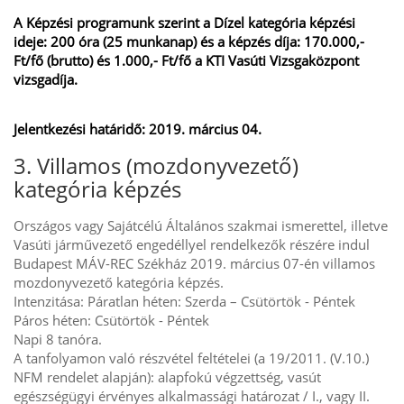
A Képzési programunk szerint a Dízel kategória képzési
ideje: 200 óra (25 munkanap) és a képzés díja: 170.000,-
Ft/fő (brutto) és 1.000,- Ft/fő a KTI Vasúti Vizsgaközpont
vizsgadíja.
Jelentkezési határidő: 2019. március 04.
3. Villamos (mozdonyvezető)
kategória képzés
Országos vagy Sajátcélú Általános szakmai ismerettel, illetve
Vasúti járművezető engedéllyel rendelkezők részére indul
Budapest MÁV-REC Székház 2019. március 07-én villamos
mozdonyvezető kategória képzés.
Intenzitása: Páratlan héten: Szerda – Csütörtök - Péntek
Páros héten: Csütörtök - Péntek
Napi 8 tanóra.
A tanfolyamon való részvétel feltételei (a 19/2011. (V.10.)
NFM rendelet alapján): alapfokú végzettség, vasút
egészségügyi érvényes alkalmassági határozat / I., vagy II.