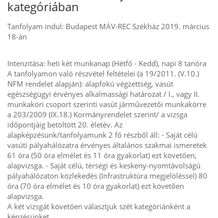
kategóriában
Tanfolyam indul: Budapest MÁV-REC Székház 2019. március
18-án
Intenzitása: heti két munkanap (Hétfő - Kedd), napi 8 tanóra
A tanfolyamon való részvétel feltételei (a 19/2011. (V.10.)
NFM rendelet alapján): alapfokú végzettség, vasút
egészségügyi érvényes alkalmassági határozat / I., vagy II.
munkaköri csoport szerinti vasút járművezetői munkakörre
a 203/2009 (IX.18.) Kormányrendelet szerint/ a vizsga
időpontjáig betöltött 20. életév. Az
alapképzésünk/tanfolyamunk 2 fő részből áll: - Saját célú
vasúti pályahálózatra érvényes általános szakmai ismeretek
61 óra (50 óra elmélet és 11 óra gyakorlat) ezt követően,
alapvizsga. - Saját célú, térségi és keskeny-nyomtávolságú
pályahálózaton közlekedés (Infrastruktúra megjelöléssel) 80
óra (70 óra elmélet és 10 óra gyakorlat) ezt követően
alapvizsga.
A két vizsgát követően választjuk szét kategóriánként a
képzésünket.