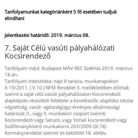
Tanfolyamunkat kategóriánként 5 fő esetében tudjuk
elindítani
Jelentkezési határidő: 2019. március 08.
7. Saját Célú vasúti pályahálózati
Kocsirendező
Tanfolyam indul: Budapest MÁV-REC Székház 2019. március
18-án.
Tanfolyam intenzitása: napi 8 tanóra, munkanapokon
A 19/2011. ( V.10.) NFM Rendelet 3. mellékletében előírtak
szerint a saját célú vasúti pályahálózaton Kocsirendező
alapképzés részvételi feltételei a következők: alapfokú iskolai
végzettség, vasút- egészségügyi érvényes alkalmassági
határozat /I., vagy II. munkaköri csoport szerinti
Kocsirendező vagy Saruzó, vagy Vonali kocsirendező vagy
Szállítmánykísérő munkakörre 203/2009 (IX.18)
Kormányrendelet szerint/ és betöltött 18. életév.