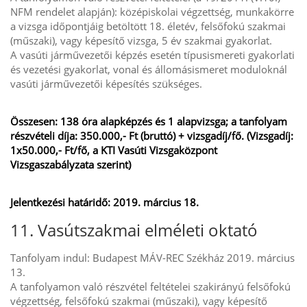
NFM rendelet alapján): középiskolai végzettség, munkakörre
a vizsga időpontjáig betöltött 18. életév, felsőfokú szakmai
(műszaki), vagy képesítő vizsga, 5 év szakmai gyakorlat.
A vasúti járművezetői képzés esetén típusismereti gyakorlati
és vezetési gyakorlat, vonal és állomásismeret moduloknál
vasúti járművezetői képesítés szükséges.
Összesen: 138 óra alapképzés és 1 alapvizsga; a tanfolyam
részvételi díja: 350.000,- Ft (bruttó) + vizsgadíj/fő. (Vizsgadíj:
1x50.000,- Ft/fő, a KTI Vasúti Vizsgaközpont
Vizsgaszabályzata szerint)
Jelentkezési határidő: 2019. március 18.
11. Vasútszakmai elméleti oktató
Tanfolyam indul: Budapest MÁV-REC Székház 2019. március
13.
A tanfolyamon való részvétel feltételei szakirányú felsőfokú
végzettség, felsőfokú szakmai (műszaki), vagy képesítő