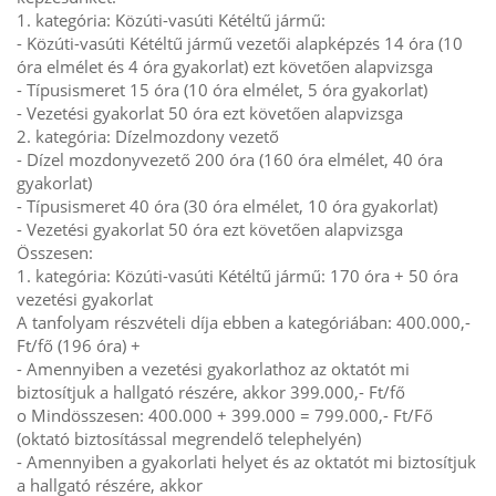
1. kategória: Közúti-vasúti Kétéltű jármű:
- Közúti-vasúti Kétéltű jármű vezetői alapképzés 14 óra (10
óra elmélet és 4 óra gyakorlat) ezt követően alapvizsga
- Típusismeret 15 óra (10 óra elmélet, 5 óra gyakorlat)
- Vezetési gyakorlat 50 óra ezt követően alapvizsga
2. kategória: Dízelmozdony vezető
- Dízel mozdonyvezető 200 óra (160 óra elmélet, 40 óra
gyakorlat)
- Típusismeret 40 óra (30 óra elmélet, 10 óra gyakorlat)
- Vezetési gyakorlat 50 óra ezt követően alapvizsga
Összesen:
1. kategória: Közúti-vasúti Kétéltű jármű: 170 óra + 50 óra
vezetési gyakorlat
A tanfolyam részvételi díja ebben a kategóriában: 400.000,-
Ft/fő (196 óra) +
- Amennyiben a vezetési gyakorlathoz az oktatót mi
biztosítjuk a hallgató részére, akkor 399.000,- Ft/fő
o Mindösszesen: 400.000 + 399.000 = 799.000,- Ft/Fő
(oktató biztosítással megrendelő telephelyén)
- Amennyiben a gyakorlati helyet és az oktatót mi biztosítjuk
a hallgató részére, akkor