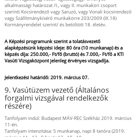
alkalmassági határozat /I., vagy II. munkaköri csoport
szerinti Kocsirendező vagy Saruzó, vagy Vonali kocsirendező
vagy Szállítmánykísérő munkakörre 203/2009 (IX.18)
Kormányrendelet szerint/ és betöltött 18. életév.
A Képzési programunk szerint a tolatásvezető
alapképzésünk képzési ideje: 80 óra (10 munkanap) és a
képzés díja: 250.000,- Ft/fő (bruttó) és 7.000,- Ft/fő a KTI
Vasúti Vizsgaközpont jelenleg érvényes vizsgadíja.
Jelentkezési határidő: 2019. március 07.
9. Vasútüzem vezető (Általános
forgalmi vizsgával rendelkezők
részére)
Tanfolyam indul: Budapest MÁV-REC Székház 2019. március
11-én.
Tanfolyam intenzitása: 5 munkanap, napi 8 tanóra (2019.