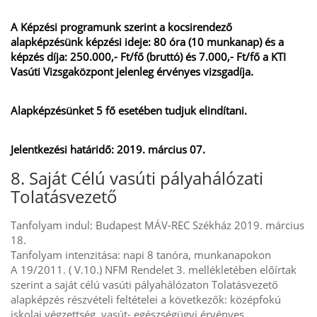
A Képzési programunk szerint a kocsirendező
alapképzésünk képzési ideje: 80 óra (10 munkanap) és a
képzés díja: 250.000,- Ft/fő (bruttó) és 7.000,- Ft/fő a KTI
Vasúti Vizsgaközpont jelenleg érvényes vizsgadíja.
Alapképzésünket 5 fő esetében tudjuk elindítani.
Jelentkezési határidő: 2019. március 07.
8. Saját Célú vasúti pályahálózati
Tolatásvezető
Tanfolyam indul: Budapest MÁV-REC Székház 2019. március
18.
Tanfolyam intenzitása: napi 8 tanóra, munkanapokon
A 19/2011. ( V.10.) NFM Rendelet 3. mellékletében előírtak
szerint a saját célú vasúti pályahálózaton Tolatásvezető
alapképzés részvételi feltételei a következők: középfokú
iskolai végzettség, vasút- egészségügyi érvényes