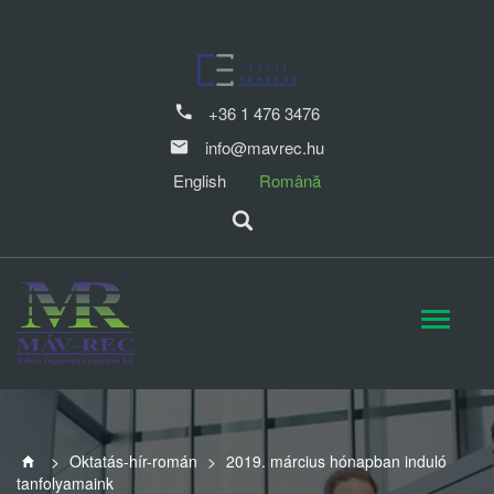
+36 1 476 3476
info@mavrec.hu
English
Română
>
Oktatás-hír-román
>
2019. március hónapban induló
tanfolyamaink