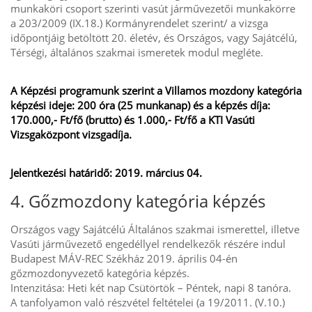
munkaköri csoport szerinti vasút járművezetői munkakörre
a 203/2009 (IX.18.) Kormányrendelet szerint/ a vizsga
időpontjáig betöltött 20. életév, és Országos, vagy Sajátcélú,
Térségi, általános szakmai ismeretek modul megléte.
A Képzési programunk szerint a Villamos mozdony kategória
képzési ideje: 200 óra (25 munkanap) és a képzés díja:
170.000,- Ft/fő (brutto) és 1.000,- Ft/fő a KTI Vasúti
Vizsgaközpont vizsgadíja.
Jelentkezési határidő: 2019. március 04.
4. Gőzmozdony kategória képzés
Országos vagy Sajátcélú Általános szakmai ismerettel, illetve
Vasúti járművezető engedéllyel rendelkezők részére indul
Budapest MÁV-REC Székház 2019. április 04-én
gőzmozdonyvezető kategória képzés.
Intenzitása: Heti két nap Csütörtök – Péntek, napi 8 tanóra.
A tanfolyamon való részvétel feltételei (a 19/2011. (V.10.)