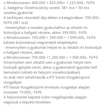
o Mindösszesen: 400.000 + 825.000= 1.225.000,- Ft/Fő
2. kategória: Dízelmozdony vezető: 381 óra + 50 óra
vezetési gyakorlat
A tanfolyam részvételi díja ebben a kategóriában: 700.000,-
Ft/Fő (381 óra)
- Amennyiben a vezetési gyakorlathoz az oktatót mi
biztosítjuk a hallgató részére, akkor 399.000,- Ft/fő
o Mindösszesen: 700.000 + 399.000 = 1.099.000,- Ft/Fő
(oktató biztosítással megrendelő telephelyén)
- Amennyiben a gyakorlati helyet és az oktatót mi biztosítjuk
a hallgató részére, akkor
o Mindösszesen: 700.000 +1.200.000 = 1.900.000,- Ft/Fő
Amennyiben sem oktatót sem a gyakorlati helyet nem
kívánják igénybe venni, akkor a gyakorlatról igazolást kell
bemutatni (oktató és helyszín vonatkozásában)
Az árak nem tartalmazzák a KTI Vasúti Vizsgaközpont
vizsgadíjait.
KTI Vasúti Vizsgaközpont érvényes vizsgadíjai alapján
összesen 19.000,- Ft/fő.
A helyismereti képzést külön megállapodás alapján
végezzük a képzést követően.