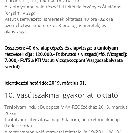
március 11., 12., február 13., 18., 19.
A tanfolyamon való részvétel feltétele érvényes Általános
forgalmi vizsga.
Vasút üzemvezetői ismeretek oktatása 40 óra (32 óra
üzemeltetési ismeretek és 8 óra jogi ismeretek) és
alapvizsga.
Összesen: 40 óra alapképzés és alapvizsga; a tanfolyam
részvételi díja: 120.000,- Ft (bruttó) + vizsgadíj/fő. (Vizsgadíj:
7.000,- Ft/fő a KTI Vasúti Vizsgaközpont Vizsgaszabályzata
szerint)
Jelentkezési határidő: 2019. március 01.
10. Vasútszakmai gyakorlati oktató
Tanfolyam indul: Budapest MÁV-REC Székház 2018. március
26-án.
Tanfolyam intenzitása: napi 6 tanóra, heti két munkanap
(kedd-szerda)
A tanfolyamon való részvétel feltételei (a 19/2011. (V.10.)