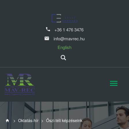
+36 1 476 3476
info@mavrec.hu
English
>
Oktatás-hír
>
Őszi-téli képzéseink