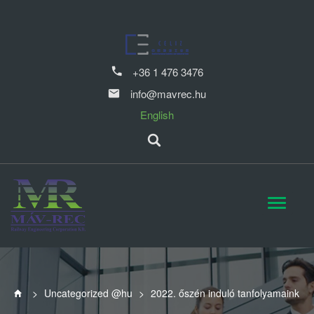
+36 1 476 3476
info@mavrec.hu
English
>
Uncategorized @hu
>
2022. őszén induló tanfolyamaink