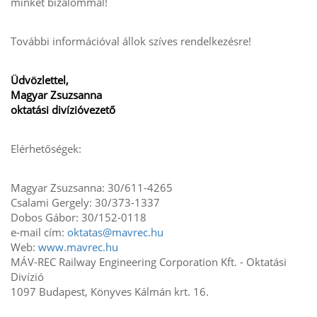
minket bizalommal!
További információval állok szíves rendelkezésre!
Üdvözlettel,
Magyar Zsuzsanna
oktatási divízióvezető
Elérhetőségek:
Magyar Zsuzsanna: 30/611-4265
Csalami Gergely: 30/373-1337
Dobos Gábor: 30/152-0118
e-mail cím:
oktatas@mavrec.hu
Web:
www.mavrec.hu
MÁV-REC Railway Engineering Corporation Kft. - Oktatási
Divízió
1097 Budapest, Könyves Kálmán krt. 16.