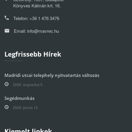
Könyves Kálmán krt. 16.
Telefon:
+36 1 476 3476
Email:
info@mavrec.hu
Legfrissebb Hírek
Madridi utcai telephely nyitvatartás változás
2026. augusztus 5.
Segédmunkás
2026. június 15.
Kiemelt linkek