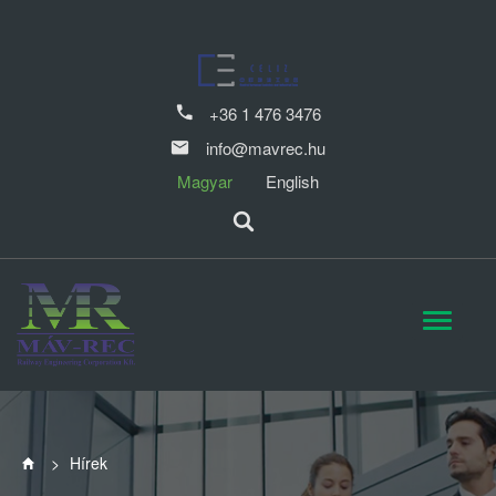
+36 1 476 3476
info@mavrec.hu
Magyar
English
>
Hírek