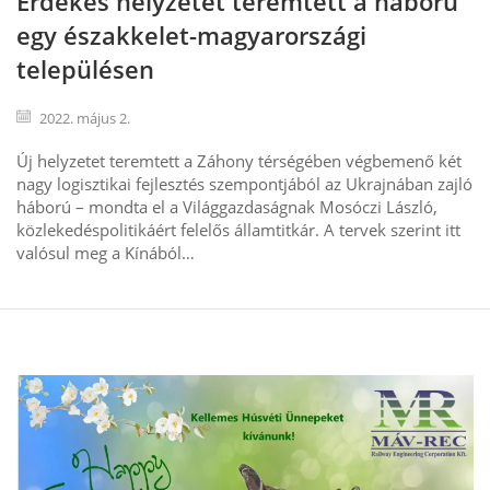
Érdekes helyzetet teremtett a háború
egy északkelet-magyarországi
településen
2022. május 2.
Új helyzetet teremtett a Záhony térségében végbemenő két
nagy logisztikai fejlesztés szempontjából az Ukrajnában zajló
háború – mondta el a Világgazdaságnak Mosóczi László,
közlekedéspolitikáért felelős államtitkár. A tervek szerint itt
valósul meg a Kínából…