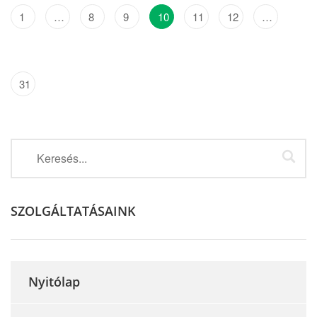
1
…
8
9
10
11
12
…
31
SZOLGÁLTATÁSAINK
Nyitólap