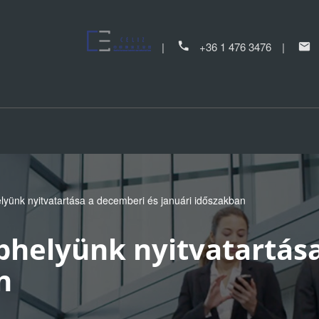
+36 1 476 3476
elyünk nyitvatartása a decemberi és januári időszakban
ephelyünk nyitvatartás
n