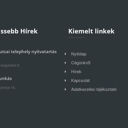
issebb Hírek
Kiemelt linkek
utcai telephely nyitvatartás
Nyitólap
Cégünkről
 augusztus 5.
Hírek
unkás
Kapcsolat
 június 15.
Adatkezelési tájékoztató