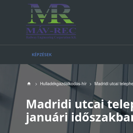
KÉPZÉSEK
>
Hulladékgazdálkodás-hír
>
Madridi utcai teleph
Madridi utcai tel
januári időszakba