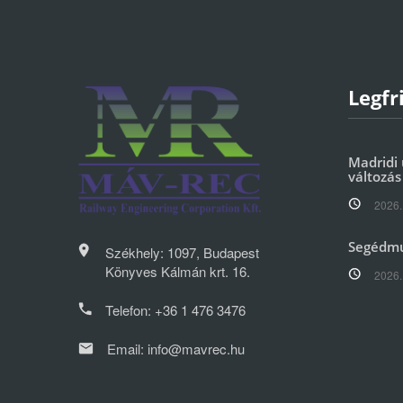
Legfr
Madridi 
változás
2026.
Segédm
Székhely: 1097, Budapest
Könyves Kálmán krt. 16.
2026.
Telefon:
+36 1 476 3476
Email:
info@mavrec.hu