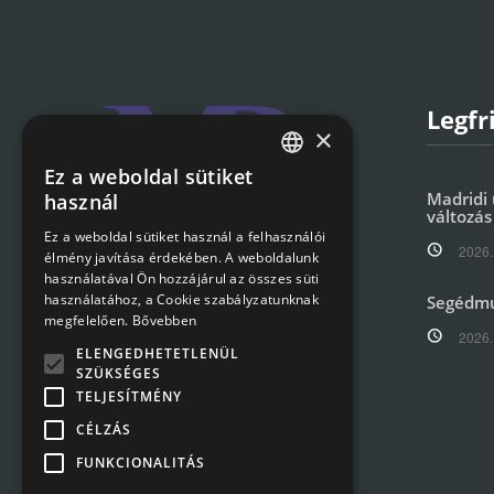
Legfr
×
Ez a weboldal sütiket
HUNGARIAN
Madridi 
használ
változás
ENGLISH
Ez a weboldal sütiket használ a felhasználói
2026.
élmény javítása érdekében. A weboldalunk
használatával Ön hozzájárul az összes süti
használatához, a Cookie szabályzatunknak
Segédm
Székhely: 1097, Budapest
megfelelően.
Bővebben
Könyves Kálmán krt. 16.
2026.
ELENGEDHETETLENÜL
SZÜKSÉGES
Telefon:
+36 1 476 3476
TELJESÍTMÉNY
Email:
info@mavrec.hu
CÉLZÁS
FUNKCIONALITÁS