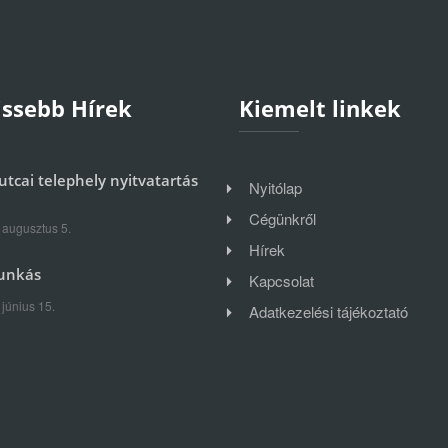
issebb Hírek
Kiemelt linkek
utcai telephely nyitvatartás
Nyitólap
Cégünkről
 augusztus 5.
Hírek
unkás
Kapcsolat
 június 15.
Adatkezelési tájékoztató