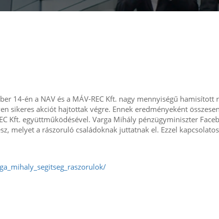
ber 14-én a NAV és a MÁV-REC Kft. nagy mennyiségű hamisított 
lyen sikeres akciót hajtottak végre. Ennek eredményeként összese
REC Kft. együttműködésével. Varga Mihály pénzügyminiszter Face
esz, melyet a rászoruló családoknak juttatnak el. Ezzel kapcsolatos
rga_mihaly_segitseg_raszorulok/