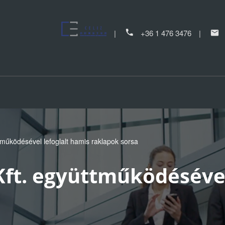
+36 1 476 3476
tműködésével lefoglalt hamis raklapok sorsa
Kft. együttműködésével