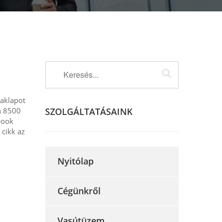
raklapot
n 8500
SZOLGÁLTATÁSAINK
book
 cikk az
Nyitólap
Cégünkről
Vasútüzem