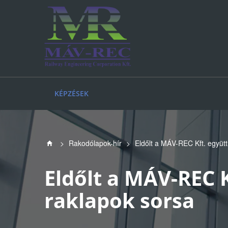
KÉPZÉSEK
>
Rakodólapok-hír
>
Eldőlt a MÁV-REC Kft. együt
Eldőlt a MÁV-REC 
raklapok sorsa