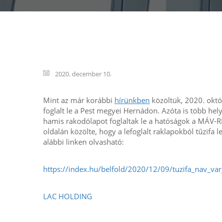
2020. december 10.
Mint az már korábbi
hírünkben
közöltük, 2020. októ
foglalt le a Pest megyei Hernádon. Azóta is több he
hamis rakodólapot foglaltak le a hatóságok a MÁV-
oldalán közölte, hogy a lefoglalt raklapokból tűzifa l
alábbi linken olvasható:
https://index.hu/belfold/2020/12/09/tuzifa_nav_va
LAC HOLDING