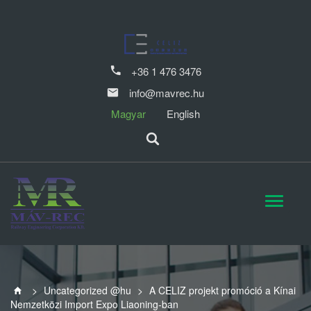
+36 1 476 3476
info@mavrec.hu
Magyar
English
>
Uncategorized @hu
>
A CELIZ projekt promóció a Kínai
Nemzetközi Import Expo Liaoning-ban