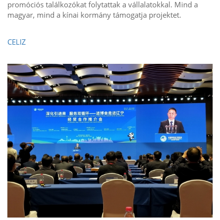
promóciós találkozókat folytattak a vállalatokkal. Mind a
magyar, mind a kínai kormány támogatja projektet.
CELIZ