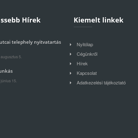
issebb Hírek
Kiemelt linkek
utcai telephely nyitvatartás
Nyitólap
Cégünkről
 augusztus 5.
Hírek
unkás
Kapcsolat
 június 15.
Adatkezelési tájékoztató