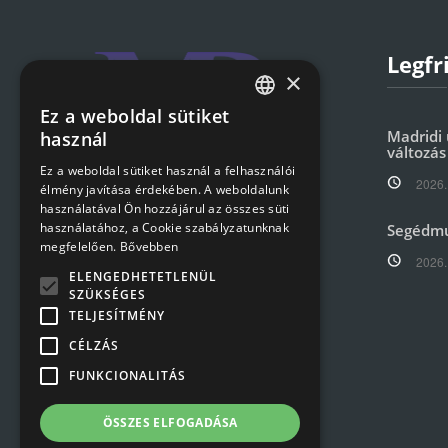
Legfr
×
Ez a weboldal sütiket
HUNGARIAN
Madridi 
használ
változás
ENGLISH
Ez a weboldal sütiket használ a felhasználói
2026.
élmény javítása érdekében. A weboldalunk
használatával Ön hozzájárul az összes süti
használatához, a Cookie szabályzatunknak
Segédm
Székhely: 1097, Budapest
megfelelően.
Bővebben
Könyves Kálmán krt. 16.
2026.
ELENGEDHETETLENÜL
SZÜKSÉGES
Telefon:
+36 1 476 3476
TELJESÍTMÉNY
Email:
info@mavrec.hu
CÉLZÁS
FUNKCIONALITÁS
ÖSSZES ELFOGADÁSA