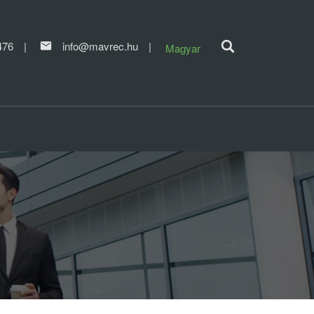
476
info@mavrec.hu
Magyar