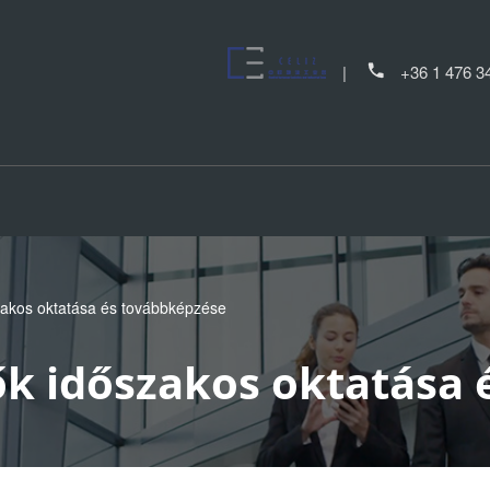
+36 1 476 3
akos oktatása és továbbképzése
k időszakos oktatása 