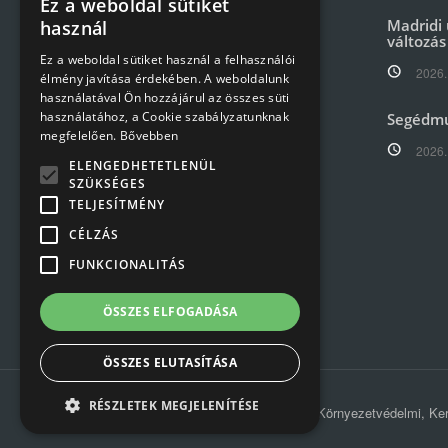
Ez a weboldal sütiket
HUNGARIAN
Madridi 
használ
változás
ENGLISH
Ez a weboldal sütiket használ a felhasználói
2026.
élmény javítása érdekében. A weboldalunk
használatával Ön hozzájárul az összes süti
használatához, a Cookie szabályzatunknak
Segédm
Székhely: 1097, Budapest
megfelelően.
Bővebben
Könyves Kálmán krt. 16.
2026.
ELENGEDHETETLENÜL
SZÜKSÉGES
Telefon:
+36 1 476 3476
TELJESÍTMÉNY
Email:
info@mavrec.hu
CÉLZÁS
FUNKCIONALITÁS
ÖSSZES ELFOGADÁSA
ÖSSZES ELUTASÍTÁSA
RÉSZLETEK MEGJELENÍTÉSE
© 2019 MÁV-REC Hulladékkezelési, Környezetvédelmi, Kere