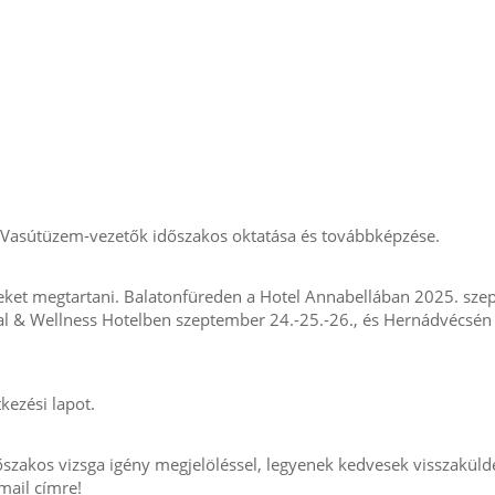
 a Vasútüzem-vezetők időszakos oktatása és továbbképzése.
eket megtartani. Balatonfüreden a Hotel Annabellában 2025. sz
l & Wellness Hotelben szeptember 24.-25.-26., és Hernádvécsén 
kezési lapot.
időszakos vizsga igény megjelöléssel, legyenek kedvesek visszaküld
mail címre!