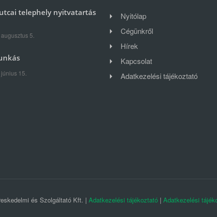
utcai telephely nyitvatartás
Nyitólap
Cégünkről
 augusztus 5.
Hírek
unkás
Kapcsolat
 június 15.
Adatkezelési tájékoztató
skedelmi és Szolgáltató Kft. |
Adatkezelési tájékoztató
|
Adatkezelési tájék