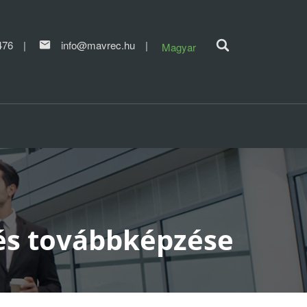
476
info@mavrec.hu
Magyar
és továbbképzése