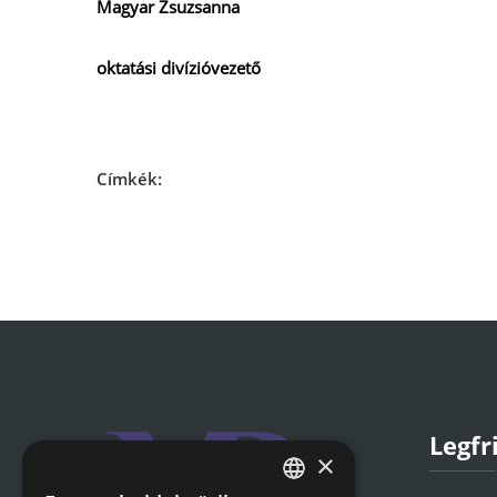
Magyar Zsuzsanna
oktatási divízióvezető
Címkék:
Legfr
×