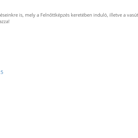
éseinkre is, mely a Felnőttképzés keretében induló, illetve a vasú
azza!
25