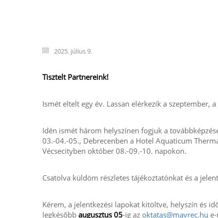
2025. július 9.
Tisztelt Partnereink!
Ismét eltelt egy év. Lassan elérkezik a szeptember,
Idén ismét három helyszínen fogjuk a továbbképzés
03.-04.-05., Debrecenben a Hotel Aquaticum Therma
Vécsecityben október 08.-09.-10. napokon.
Csatolva küldöm részletes tájékoztatónkat és a jelent
Kérem, a jelentkezési lapokat kitöltve, helyszín és 
legkésőbb
augusztus 05
-ig az
oktatas@mavrec.hu
e-