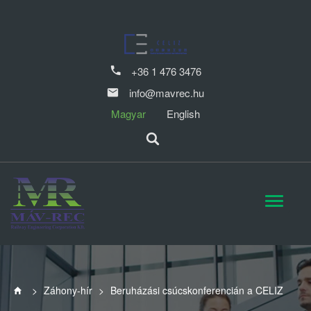
+36 1 476 3476
info@mavrec.hu
Magyar
English
>
Záhony-hír
>
Beruházási csúcskonferencián a CELIZ